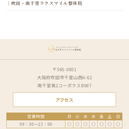
｜吹田・南千里ラクスマイル整体院
〒565-0851
大阪府吹田市千里山西6-62
南千里第2コーポラスB907
アクセス
営業時間
月
火
水
木
金
土
日
09：30～22：00
○
○
○
○
○
○
○